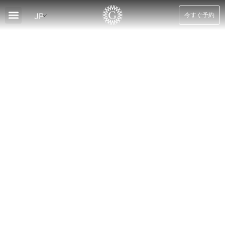
JP
今すぐ予約
について
客室
スパ＆ウェルネス
ダイニング
レクリエーション
ツアー
ニュースとオファー
ブログ
接触