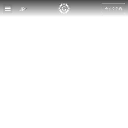
JP
今すぐ予約
について
客室
スパ＆ウェルネス
ダイニング
レクリエーション
ツアー
ニュースとオファー
ブログ
接触